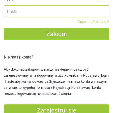
Izotermiczne
Plecaki
Miarki, Ołówki stolarskie
Zestawy
Akcesoria komputerowe i smartfonowe
Kosze
Akcesoria samochodowe
Leak Proof
Teczki i torby na dokumenty
Zapomniałeś hasła?
Torby na zakupy
Długopisy aluminiowe
Latarki
Bidony
Teczki konferencyjne
Zaloguj
Długopisy plastikowe
Piłki antystresowe
Opaski do R08394
Wizytowniki
Długopisy eko
Pozostałe
Notesy, Notatniki
Ski-Pass
Długopisy metalowe
Breloki antystresowe
Nie masz konta?
Na biurko
Metalowe, Aluminiowe
Touch
Parasole
Zegary i kalkulatory
Odblaskowe, Antystresowe
Aby dokonać zakupów w naszym sklepie, musisz być
Zestawy piśmiennicze
Czapki
Do kuchni
zarejestrowanym i zalogowanym użytkownikiem. Podaj swój login
Z żetonem, Z otwieraczem
Etui
i hasło aby kontynuować. Jeśli jeszcze nie masz konta w naszym
Do łazienki
Z miarką, Latarką, Diodą
Pluszaki i maskotki
serwisie, to wypełnij formularz Rejestracji. Po aktywacji konta
Ołówki
Ozdoby domowe
możesz logować się i składać zamówienia.
Drewniane, Skórzane
Szkoła i dom
Rowerowe
Gry
Odblaski
Niezbędne w podróży
SPA
Zarejestruj się